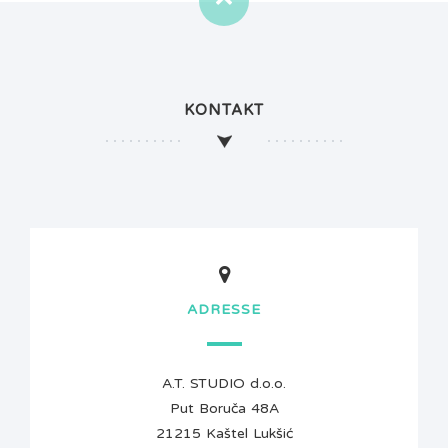
KONTAKT
ADRESSE
A.T. STUDIO d.o.o.
Put Boruča 48A
21215 Kaštel Lukšić