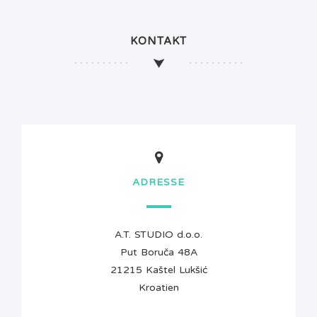
KONTAKT
ADRESSE
A.T. STUDIO d.o.o.
Put Boruča 48A
21215 Kaštel Lukšić
Kroatien