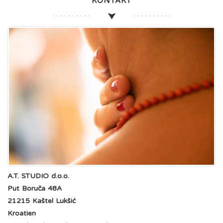
KONTAKT
A.T. STUDIO d.o.o.
Put Boruča 48A
21215 Kaštel Lukšić
Kroatien