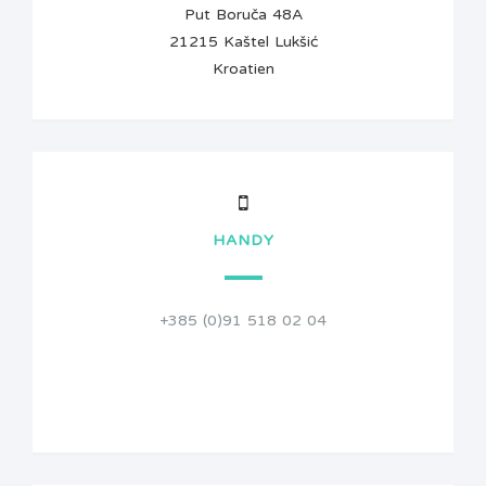
Put Boruča 48A
21215 Kaštel Lukšić
Kroatien
HANDY
+385 (0)91 518 02 04